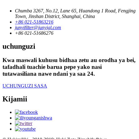
Chumba 3267, No.12, Lane 65, Huandong 1 Road, Fengjing
Town, Jinshan District, Shanghai, China
+86 021-51863216
junyifilter@junyigl.com
+86 021-51686276
uchunguzi
Kwa maswali kuhusu bidhaa zetu au orodha ya bei,
tafadhali tuachie barua pepe yako nasi
tutawasiliana nawe ndani ya saa 24.
UCHUNGUZI SASA
Kijamii