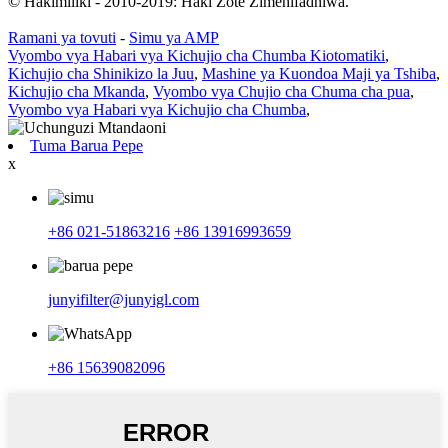
© Hakimiliki - 2010-2019: Haki Zote Zimehifadhiwa.
Ramani ya tovuti
-
Simu ya AMP
Vyombo vya Habari vya Kichujio cha Chumba Kiotomatiki
,
Kichujio cha Shinikizo la Juu
,
Mashine ya Kuondoa Maji ya Tshiba
,
Kichujio cha Mkanda
,
Vyombo vya Chujio cha Chuma cha pua
,
Vyombo vya Habari vya Kichujio cha Chumba
,
Tuma Barua Pepe
x
+86 021-51863216
+86 13916993659
junyifilter@junyigl.com
+86 15639082096