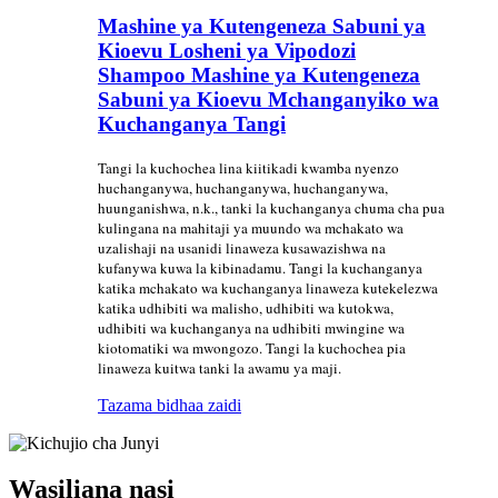
Mashine ya Kutengeneza Sabuni ya
Kioevu Losheni ya Vipodozi
Shampoo Mashine ya Kutengeneza
Sabuni ya Kioevu Mchanganyiko wa
Kuchanganya Tangi
Tangi la kuchochea lina kiitikadi kwamba nyenzo
huchanganywa, huchanganywa, huchanganywa,
huunganishwa, n.k., tanki la kuchanganya chuma cha pua
kulingana na mahitaji ya muundo wa mchakato wa
uzalishaji na usanidi linaweza kusawazishwa na
kufanywa kuwa la kibinadamu. Tangi la kuchanganya
katika mchakato wa kuchanganya linaweza kutekelezwa
katika udhibiti wa malisho, udhibiti wa kutokwa,
udhibiti wa kuchanganya na udhibiti mwingine wa
kiotomatiki wa mwongozo. Tangi la kuchochea pia
linaweza kuitwa tanki la awamu ya maji.
Tazama bidhaa zaidi
Wasiliana nasi