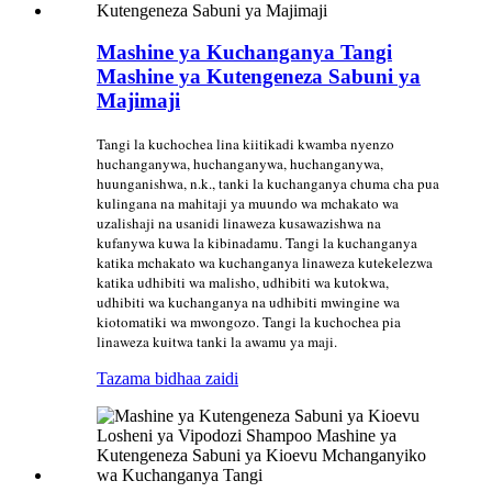
Mashine ya Kuchanganya Tangi
Mashine ya Kutengeneza Sabuni ya
Majimaji
Tangi la kuchochea lina kiitikadi kwamba nyenzo
huchanganywa, huchanganywa, huchanganywa,
huunganishwa, n.k., tanki la kuchanganya chuma cha pua
kulingana na mahitaji ya muundo wa mchakato wa
uzalishaji na usanidi linaweza kusawazishwa na
kufanywa kuwa la kibinadamu. Tangi la kuchanganya
katika mchakato wa kuchanganya linaweza kutekelezwa
katika udhibiti wa malisho, udhibiti wa kutokwa,
udhibiti wa kuchanganya na udhibiti mwingine wa
kiotomatiki wa mwongozo. Tangi la kuchochea pia
linaweza kuitwa tanki la awamu ya maji.
Tazama bidhaa zaidi