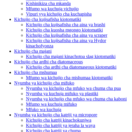
Kishinikiza cha mkanda
Mfumo wa kuchuja vichujio
Vipuri vya kichujio cha kuchapisha
Kichujio cha kujisafisha kiotomatiki
Kichujio cha kujisafisha cha aina ya brashi
Kichujio cha kuosha mgongo kiotomatiki
Kichujio cha kujisafisha cha aina ya scraper
Kichujio cha kujisafisha cha aina ya Hydor
kinachofyonza
Kichujio cha majani
Kichujio cha majani kinachotoa slag kiotomatiki
Kichujio cha ardhi cha diatomaceous
Kichujio cha ardhi cha diatomaseous kiotomatiki
Kichujio cha mshumaa
Mfumo wa kichujio cha mishumaa kiotomatiki
Nyumba ya kichujio cha mifuko
Nyumba ya kichujio cha mfuko wa chuma cha pua
Nyumba ya kuchuja mifuko ya plastiki
Nyumba ya kichujio cha mfuko wa chuma cha kaboni
Mfumo wa kuchuja mifuko
Mfuko wa kuchuja
Nyumba ya kichujio cha katriji ya micropore
Kichujio cha katriji kinachokunjwa
Kichujio cha katriji ya jeraha la waya
Kichujio cha katriji ya chuma