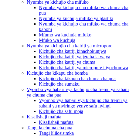
Nyumba ya kichujio cha mifuko
Nyumba ya kichujio cha mfuko wa chuma cha
pua
Nyumba ya kuchuja mifuko ya plastiki
Nyumba ya kichujio cha mfuko wa chuma cha
kaboni
Mfumo wa kuchuja mifuko
Mfuko wa kuchuja
Nyumba ya kichujio cha katriji ya micropore
Kichujio cha katriji kinachokunjwa
Kichujio cha katriji ya jeraha la waya
Kichujio cha katriji ya chuma
Kichujio cha katriji ya micropore iliyochomwa
Kichujio cha kikapu cha bomba
Kichujio cha kikapu cha chuma cha pua
Kichujio cha sumaku
Vyombo vya habari vya kichujio cha fremu ya sahani
ya chuma cha pua
Vyombo vya habari vya kichujio cha fremu ya
sahani ya mviringo yenye safu nyingi
Kichujio cha safu moja
Kisafishaji mafuta
Kisafishaji mafuta
Tangi la chuma cha pua
Tangi lililosisimka