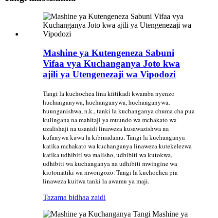
Mashine ya Kutengeneza Sabuni
Vifaa vya Kuchanganya Joto kwa
ajili ya Utengenezaji wa Vipodozi
Tangi la kuchochea lina kiitikadi kwamba nyenzo
huchanganywa, huchanganywa, huchanganywa,
huunganishwa, n.k., tanki la kuchanganya chuma cha pua
kulingana na mahitaji ya muundo wa mchakato wa
uzalishaji na usanidi linaweza kusawazishwa na
kufanywa kuwa la kibinadamu. Tangi la kuchanganya
katika mchakato wa kuchanganya linaweza kutekelezwa
katika udhibiti wa malisho, udhibiti wa kutokwa,
udhibiti wa kuchanganya na udhibiti mwingine wa
kiotomatiki wa mwongozo. Tangi la kuchochea pia
linaweza kuitwa tanki la awamu ya maji.
Tazama bidhaa zaidi