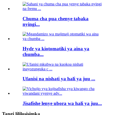
Chuma cha pua chenye tabaka
nyingi...
Hydr ya kiotomatiki ya aina ya
chumba...
Ufanisi na nishati ya hali ya juu ...
Jisafishe lenye ubora wa hali ya juu...
Tangi lililosisimka