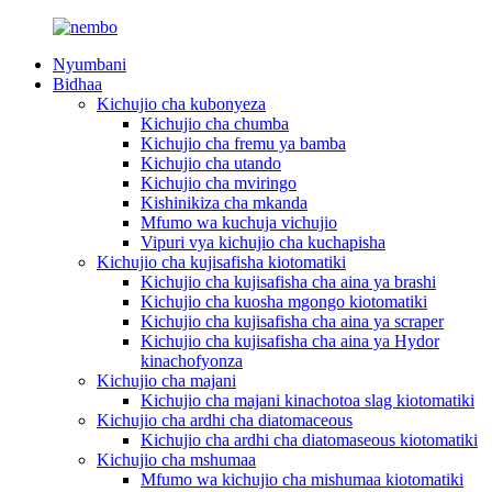
Nyumbani
Bidhaa
Kichujio cha kubonyeza
Kichujio cha chumba
Kichujio cha fremu ya bamba
Kichujio cha utando
Kichujio cha mviringo
Kishinikiza cha mkanda
Mfumo wa kuchuja vichujio
Vipuri vya kichujio cha kuchapisha
Kichujio cha kujisafisha kiotomatiki
Kichujio cha kujisafisha cha aina ya brashi
Kichujio cha kuosha mgongo kiotomatiki
Kichujio cha kujisafisha cha aina ya scraper
Kichujio cha kujisafisha cha aina ya Hydor
kinachofyonza
Kichujio cha majani
Kichujio cha majani kinachotoa slag kiotomatiki
Kichujio cha ardhi cha diatomaceous
Kichujio cha ardhi cha diatomaseous kiotomatiki
Kichujio cha mshumaa
Mfumo wa kichujio cha mishumaa kiotomatiki