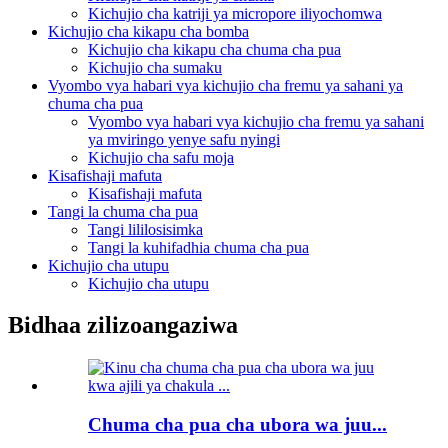
Kichujio cha katriji ya micropore iliyochomwa
Kichujio cha kikapu cha bomba
Kichujio cha kikapu cha chuma cha pua
Kichujio cha sumaku
Vyombo vya habari vya kichujio cha fremu ya sahani ya
chuma cha pua
Vyombo vya habari vya kichujio cha fremu ya sahani
ya mviringo yenye safu nyingi
Kichujio cha safu moja
Kisafishaji mafuta
Kisafishaji mafuta
Tangi la chuma cha pua
Tangi lililosisimka
Tangi la kuhifadhia chuma cha pua
Kichujio cha utupu
Kichujio cha utupu
Bidhaa zilizoangaziwa
Chuma cha pua cha ubora wa juu...