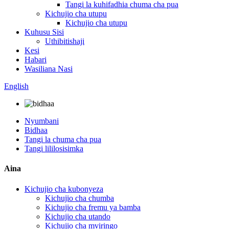
Tangi la kuhifadhia chuma cha pua
Kichujio cha utupu
Kichujio cha utupu
Kuhusu Sisi
Uthibitishaji
Kesi
Habari
Wasiliana Nasi
English
Nyumbani
Bidhaa
Tangi la chuma cha pua
Tangi lililosisimka
Aina
Kichujio cha kubonyeza
Kichujio cha chumba
Kichujio cha fremu ya bamba
Kichujio cha utando
Kichujio cha mviringo